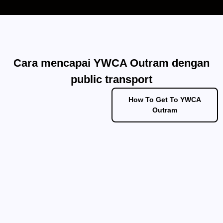
Cara mencapai YWCA Outram dengan
public transport
How To Get To YWCA
Outram