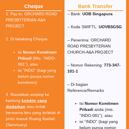
Cheque
Bank Transfer
1. Pay to: ORCHARD ROAD
– Bank:
UOB Singapura
PRESBYTERIAN-A&A
PROJECT
– Kode SWIFTL:
UOVBSGSG
2. Di belakang Cheque:
– Penerima: ORCHARD
ROAD PRESBYTERIAN
isi
Nomor Komitmen
CHURCH-A&A PROJECT
Pribadi
(Mis. “INDO-
081”), atau
– Nomor Rekening:
773-347-
isi “INDO” (bagi yang
101-1
belum punya nomor
komitmen)
– Di bagian
Reference/Remarks
3. Masukkan amplop ke
kantong
kolekte yang
Isi
Nomor Komitmen
diedarkan
atau kotak
Pribadi
anda (mis.
berwarna biru yang terletak di
“INDO-081”), atau
pintu masuk Ruang Ibadah
isi “INDO” (bagi yang
(Sanctuary)
belum punya nomor