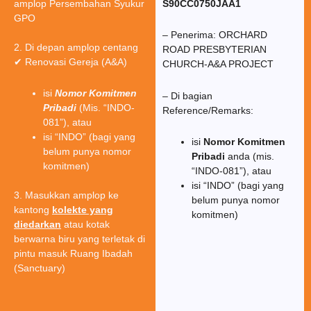
amplop Persembahan Syukur
S90CC0750JAA1
GPO
– Penerima: ORCHARD
2. Di depan amplop centang
ROAD PRESBYTERIAN
✔ Renovasi Gereja (A&A)
CHURCH-A&A PROJECT
isi
Nomor Komitmen
– Di bagian
Pribadi
(Mis. “INDO-
Reference/Remarks:
081”), atau
isi “INDO” (bagi yang
isi
Nomor Komitmen
belum punya nomor
Pribadi
anda (mis.
komitmen)
“INDO-081”), atau
isi “INDO” (bagi yang
3. Masukkan amplop ke
belum punya nomor
kantong
kolekte yang
komitmen)
diedarkan
atau kotak
berwarna biru yang terletak di
pintu masuk Ruang Ibadah
(Sanctuary)