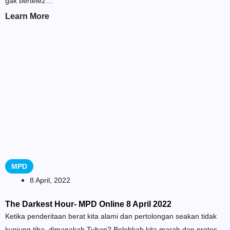
gak bertele2…
Learn More
MPD
8 April, 2022
The Darkest Hour- MPD Online 8 April 2022
Ketika penderitaan berat kita alami dan pertolongan seakan tidak
kunjung tiba, dimanakah Tuhan? Bolehkah kita marah dan protes