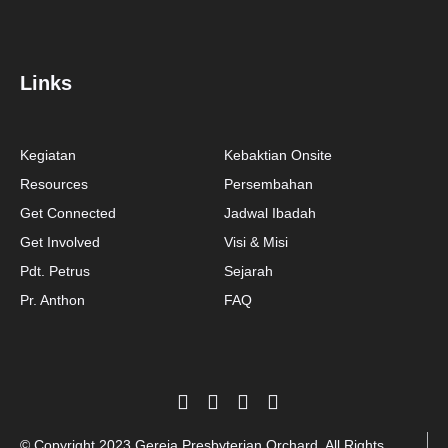
Links
Kegiatan
Kebaktian Onsite
Resources
Persembahan
Get Connected
Jadwal Ibadah
Get Involved
Visi & Misi
Pdt. Petrus
Sejarah
Pr. Anthon
FAQ
© Copyright 2023 Gereja Presbyterian Orchard. All Rights