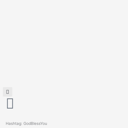
Skip
to
content
Hashtag: GodBlessYou