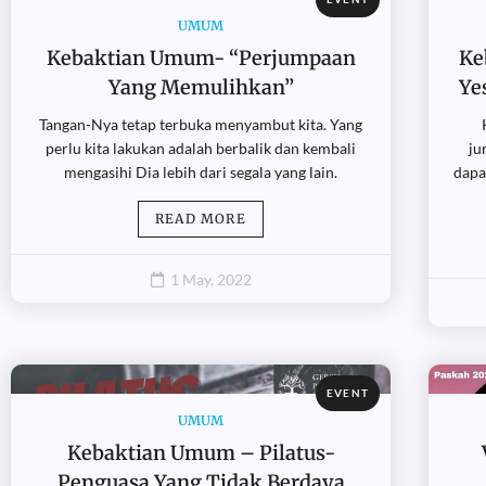
UMUM
Kebaktian Umum- “Perjumpaan
Ke
Yang Memulihkan”
Ye
Tangan-Nya tetap terbuka menyambut kita. Yang
perlu kita lakukan adalah berbalik dan kembali
ju
mengasihi Dia lebih dari segala yang lain.
dapa
READ MORE
1 May, 2022
EVENT
UMUM
Kebaktian Umum – Pilatus-
Penguasa Yang Tidak Berdaya