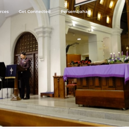
rces
Get Connected
Persembahan