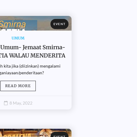
EVENT
UMUM
 Umum- Jemaat Smirna-
TIA WALAU MENDERITA
h kita jika (diizinkan) mengalami
ganiayaan/penderitaan?
READ MORE
8 May, 2022
EVENT