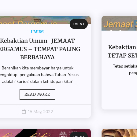
EVENT
UMUM
Kebaktian Umum- JEMAAT
Kebaktian
ERGAMUS – TEMPAT PALING
TETAP SE
BERBAHAYA
Tetap setiaka
Beranikah kita membayar harga untuk
pen
enghidupi pengakuan bahwa Tuhan Yesus
adalah ‘kurios’ dalam kehidupan kita?
READ MORE
15 May, 2022
EVENT