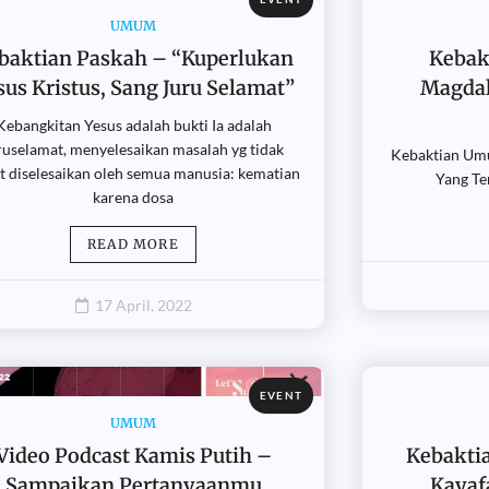
UMUM
baktian Paskah – “Kuperlukan
Kebak
sus Kristus, Sang Juru Selamat”
Magdal
Kebangkitan Yesus adalah bukti Ia adalah
ruselamat, menyelesaikan masalah yg tidak
Kebaktian Umu
t diselesaikan oleh semua manusia: kematian
Yang Te
karena dosa
READ MORE
17 April, 2022
EVENT
UMUM
Video Podcast Kamis Putih –
Kebakti
Sampaikan Pertanyaanmu
Kayaf