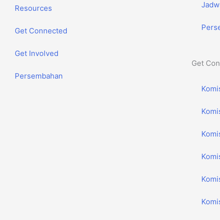
Jadw
Resources
Pers
Get Connected
Get Involved
Get Con
Persembahan
Komi
Komi
Komi
Komi
Komi
Komis