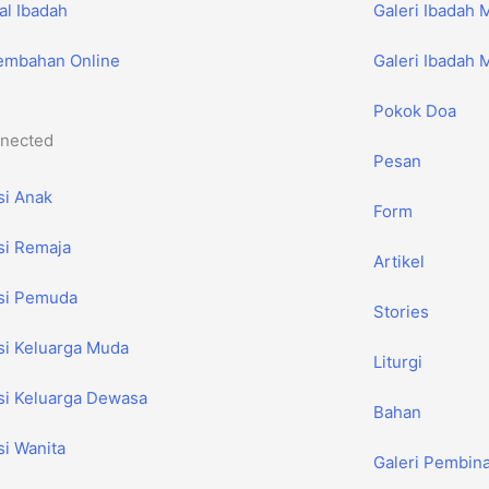
al Ibadah
Galeri Ibadah 
embahan Online
Galeri Ibadah
Pokok Doa
nected
Pesan
si Anak
Form
si Remaja
Artikel
si Pemuda
Stories
si Keluarga Muda
Liturgi
si Keluarga Dewasa
Bahan
i Wanita
Galeri Pembin