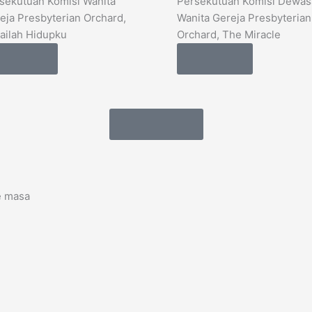
sekutuan Komisi Wanita
Persekutuan Komisi Dewas
eja Presbyterian Orchard,
Wanita Gereja Presbyterian
ailah Hidupku
Orchard, The Miracle
Details
Details
Load More
e masa