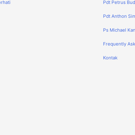
rhati
Pdt Petrus Bu
Pdt Anthon S
Ps Michael Ka
Frequently As
Kontak