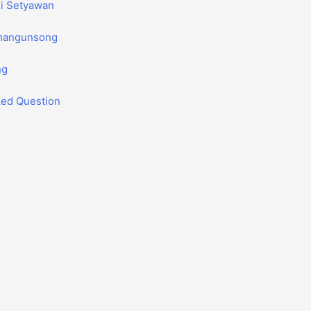
di Setyawan
imangunsong
ng
ked Question