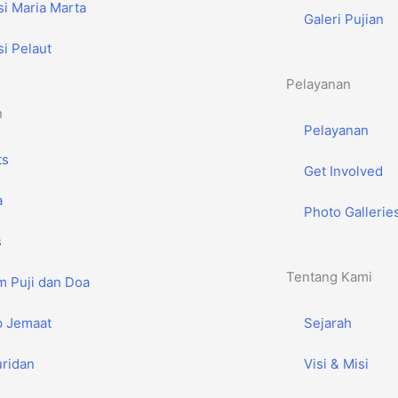
i Maria Marta
Galeri Pujian
i Pelaut
Pelayanan
n
Pelayanan
ts
Get Involved
a
Photo Gallerie
s
Tentang Kami
m Puji dan Doa
 Jemaat
Sejarah
ridan
Visi & Misi