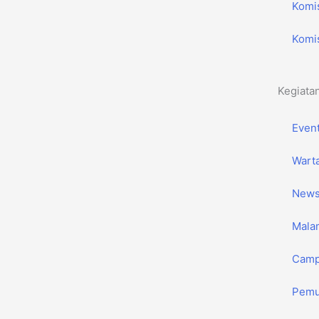
Komis
Komis
Kegiata
Even
Wart
New
Mala
Camp
Pemu