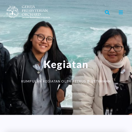
Skip
to
content
Kegiatan
KUMPULAN KEGIATAN OLEH PETRUS B. SETYAWAN