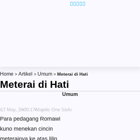
Skip
to
content
Home
Artikel
Umum
>
>
>
Meterai di Hati
Meterai di Hati
Umum
17 May, 26
00:17
Majelis One Sisfo
Para pedagang Romawi
kuno menekan cincin
meterainya ke atas lilin