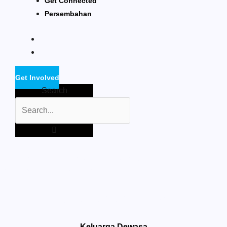
Get Connected
Persembahan
Get Involved
Search
Home
Pelayanan
Keluarga Dewasa
>
>
>
Kepengurusan
Komisi Keluarga Dewasa Periode 2022 – 2023
Pelayanan Detail
Keluarga Dewasa