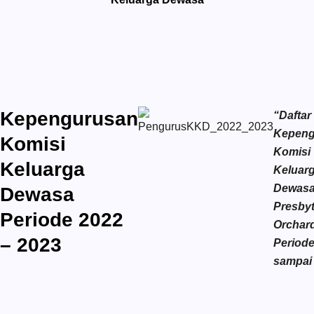
Kepengurusan
“Daftar
Kepeng
Komisi
Komisi
Keluarga
Keluar
Dewasa
Dewasa
Presbyt
Periode 2022
Orchar
– 2023
Periode
sampai